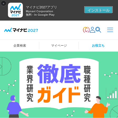
×
マイナビ2027アプリ
インストール
Mynavi Corporation
無料 - In Google Play
企業検索
マイページ
お役立ち