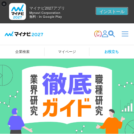
×
マイナビ2027アプリ
インストール
Mynavi Corporation
無料 - In Google Play
企業検索
マイページ
お役立ち