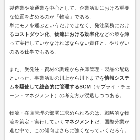
製造業や流通業を中心として、企業活動における重要
な位置を占めるのが「物流」である。
単にモノを運ぶというだけではなく、発注業務におけ
る
コストダウン化
、
物流における効率化
などの策を練
って実行していかなければならない責任と、やりがい
のある仕事でもある。
また、受発注・資材の調達から在庫管理・製品の配送
といった、事業活動の川上から川下までを
情報システ
ムを駆使して総合的に管理するSCM
（サプライ・チェ
ーン・マネジメント）の考え方が浸透しつつある。
物流・在庫管理の部署に求められるのは、戦略的な物
流を策定・実行していく
マネジメント
だ。国際分業が
進む中で、この傾向はさらに強くなっていくだろう。